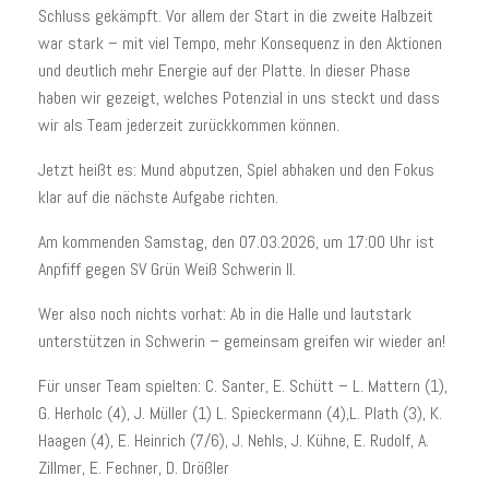
Schluss gekämpft. Vor allem der Start in die zweite Halbzeit
war stark – mit viel Tempo, mehr Konsequenz in den Aktionen
und deutlich mehr Energie auf der Platte. In dieser Phase
haben wir gezeigt, welches Potenzial in uns steckt und dass
wir als Team jederzeit zurückkommen können.
Jetzt heißt es: Mund abputzen, Spiel abhaken und den Fokus
klar auf die nächste Aufgabe richten.
Am kommenden Samstag, den 07.03.2026, um 17:00 Uhr ist
Anpfiff gegen SV Grün Weiß Schwerin II.
Wer also noch nichts vorhat: Ab in die Halle und lautstark
unterstützen in Schwerin – gemeinsam greifen wir wieder an!
Für unser Team spielten: C. Santer, E. Schütt – L. Mattern (1),
G. Herholc (4), J. Müller (1) L. Spieckermann (4),L. Plath (3), K.
Haagen (4), E. Heinrich (7/6), J. Nehls, J. Kühne, E. Rudolf, A.
Zillmer, E. Fechner, D. Drößler