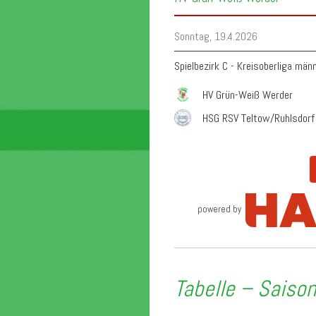
Sonntag, 19.4.2026
Spielbezirk C - Kreisoberliga män
HV Grün-Weiß Werder
HSG RSV Teltow/Ruhlsdorf 
powered by
Tabelle – Saiso