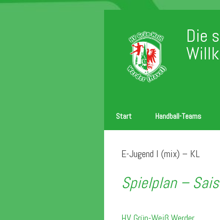
Zum
Inhalt
Die 
springen
Will
Start
Handball-Teams
E-Jugend I (mix) – KL
Spielplan – Sai
HV Grün-Weiß Werder