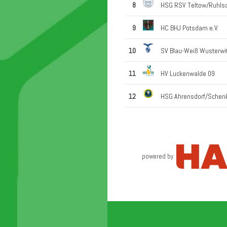
8
HSG RSV Teltow/Ruhlsdo
9
HC BHJ Potsdam e.V.
10
SV Blau-Weiß Wusterwi
11
HV Luckenwalde 09
12
HSG Ahrensdorf/Schenk
powered by