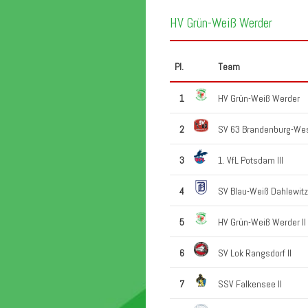
HV Grün-Weiß Werder
Pl.
Team
1
HV Grün-Weiß Werder
2
SV 63 Brandenburg-We
3
1. VfL Potsdam III
4
SV Blau-Weiß Dahlewitz
5
HV Grün-Weiß Werder II
6
SV Lok Rangsdorf II
7
SSV Falkensee II