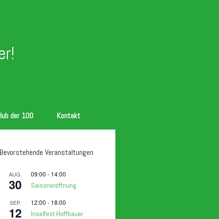
r!
lub der 100
Kontakt
Bevorstehende Veranstaltungen
09:00
-
14:00
AUG.
30
Saisoneröffnung
12:00
-
18:00
SEP.
12
Inselfest Hoffbauer