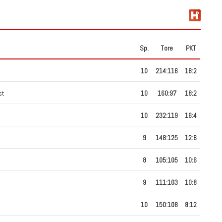
Sp.
Tore
PKT
10
214
:
116
18:2
st
10
160
:
97
18:2
10
232
:
119
16:4
9
148
:
125
12:6
8
105
:
105
10:6
9
111
:
103
10:8
10
150
:
108
8:12