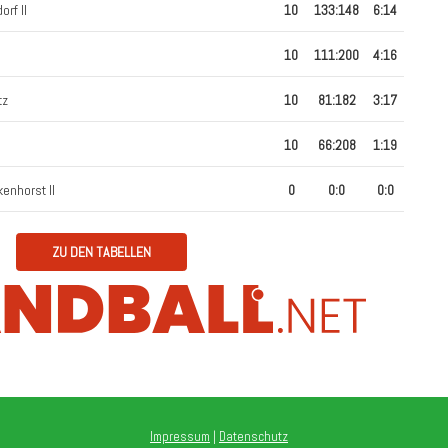
rf II
10
133
:
148
6:14
10
111
:
200
4:16
tz
10
81
:
182
3:17
10
66
:
208
1:19
enhorst II
0
0
:
0
0:0
ZU DEN TABELLEN
Impressum
|
Datenschutz