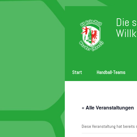
Zum
Inhalt
Die 
springen
Will
Start
Handball-Teams
« Alle Veranstaltungen
Diese Veranstaltung hat bereits 