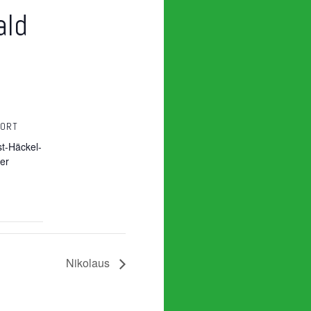
ald
SORT
st-Häckel-
er
Nikolaus