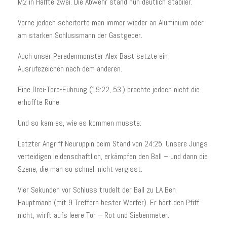
M2 in Hälfte zwei. Die Abwehr stand nun deutlich stabiler.
Vorne jedoch scheiterte man immer wieder an Aluminium oder
am starken Schlussmann der Gastgeber.
Auch unser Paradenmonster Alex Bast setzte ein
Ausrufezeichen nach dem anderen.
Eine Drei-Tore-Führung (19:22, 53.) brachte jedoch nicht die
erhoffte Ruhe.
Und so kam es, wie es kommen musste:
Letzter Angriff Neuruppin beim Stand von 24:25. Unsere Jungs
verteidigen leidenschaftlich, erkämpfen den Ball – und dann die
Szene, die man so schnell nicht vergisst:
Vier Sekunden vor Schluss trudelt der Ball zu LA Ben
Hauptmann (mit 9 Treffern bester Werfer). Er hört den Pfiff
nicht, wirft aufs leere Tor – Rot und Siebenmeter.